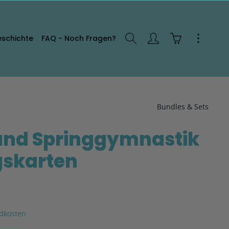
eschichte
FAQ - Noch Fragen?
Bundles & Sets
und Springgymnastik
gskarten
ndkosten