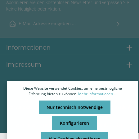
Abonnieren Sie den kostenlosen Newsletter und verpassen Sie
keine Neuigkeit oder Aktion.
E-Mail-Adresse*
Ich habe die
Datenschutzbestimmungen
zur Kenntnis genommen
und die
AGB
gelesen und bin mit ihnen einverstanden.
Informationen
Impressum
Diese Website verwendet Cookies, um eine bestmögliche
Erfahrung bieten zu können.
Mehr Informationen ...
* Alle Preise inkl. gesetzl. Mehrwertsteuer zzgl.
Versandkosten
und ggf. Nachnahmegebühren, wenn nicht
Nur technisch notwendige
anders angegeben.
Konfigurieren
© 2026 25 Trainingskarten - with
by
Zenit Design
Alle Cookies akzeptieren